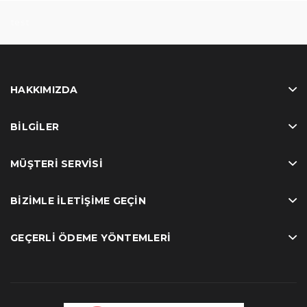
test
HAKKIMIZDA
BILGILER
MÜŞTERI SERVISI
BIZIMLE İLETIŞIME GEÇIN
GEÇERLI ÖDEME YÖNTEMLERI