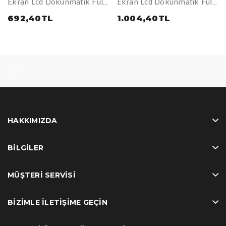
Ekran Lcd Dokunmatik Full
Ekran Lcd Dokunmatik Full
(LW)
(Orijinal)
692,40TL
1.004,40TL
test
HAKKIMIZDA
BILGILER
MÜŞTERI SERVISI
BIZIMLE İLETIŞIME GEÇIN