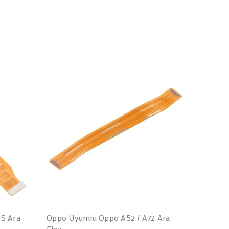
S Ara
Oppo Uyumlu Oppo A52 / A72 Ara
Oppo Uy
Flex