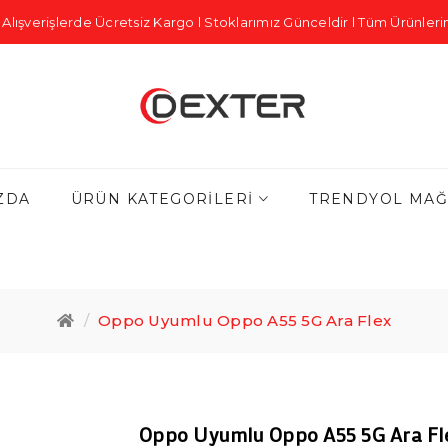
Alışverişlerde Ücretsiz Kargo l Stoklarımız Günceldir l Tüm Ürünlerim
ZDA
ÜRÜN KATEGORILERI
TRENDYOL MAĞ
Oppo Uyumlu Oppo A55 5G Ara Flex
Oppo Uyumlu Oppo A55 5G Ara Fl