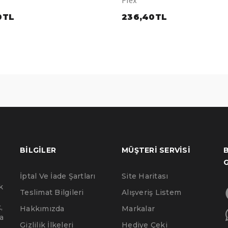
0TL
236,40TL
BILGILER
MÜŞTERI SERVISI
B
İptal Ve İade Şartları
Site Haritası
k
Teslimat Bilgileri
Alışveriş Listem
,
Hakkımızda
Markalar
a
Gizlilik İlkeleri
Hediye Çeki