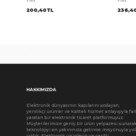
200,40TL
236,4
test
HAKKIMIZDA
Elektronik dünyasının kapılarını aralayan,
yenilikçi ürünler ve kaliteli hizmet anlayışıyla far
yaratan bir elektronik ticaret platformuyuz.
Müşterilerimize geniş bir ürün yelpazesi sunarak
teknolojiyi en yakınınıza getirme misyonuyla yol
çıktık. Elektronik ürünlerin ve çeşitli