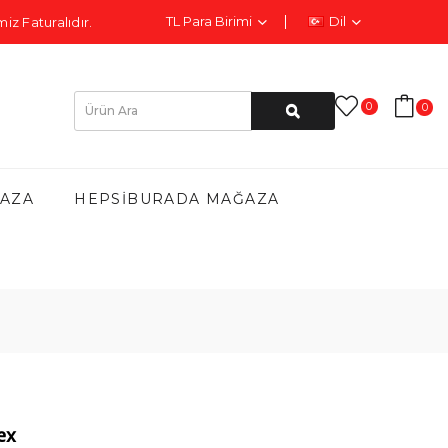
TL
Para Birimi
Dil
iz Faturalıdır.
0
0
AZA
HEPSIBURADA MAĞAZA
ex