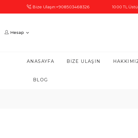
Bize Ulaşın:+908503468326
1000 TL Üstü 
Hesap
ANASAYFA
BIZE ULAŞIN
HAKKIMI
BLOG