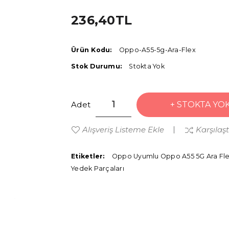
236,40TL
Ürün Kodu:
Oppo-A55-5g-Ara-Flex
Stok Durumu:
Stokta Yok
Adet
STOKTA YO
Alışveriş Listeme Ekle
Karşılaş
Etiketler:
Oppo Uyumlu Oppo A55 5G Ara Fl
Yedek Parçaları