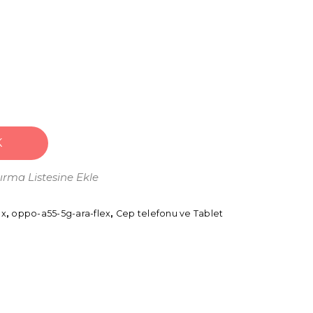
K
tırma Listesine Ekle
ex
,
oppo-a55-5g-ara-flex
,
Cep telefonu ve Tablet