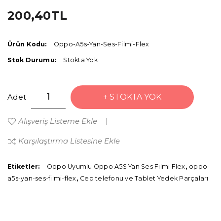
200,40TL
Ürün Kodu:
Oppo-A5s-Yan-Ses-Filmi-Flex
Stok Durumu:
Stokta Yok
Adet
STOKTA YOK
Alışveriş Listeme Ekle
Karşılaştırma Listesine Ekle
Etiketler:
Oppo Uyumlu Oppo A5S Yan Ses Filmi Flex
,
oppo-
a5s-yan-ses-filmi-flex
,
Cep telefonu ve Tablet Yedek Parçaları