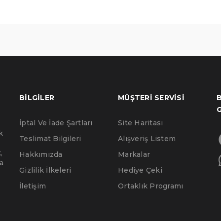
BILGILER
MÜŞTERI SERVISI
B
İptal Ve İade Şartları
Site Haritası
k
Teslimat Bilgileri
Alışveriş Listem
,
Hakkımızda
Markalar
a
Gizlilik İlkeleri
Hediye Çeki
İletişim
Ortaklık Programı