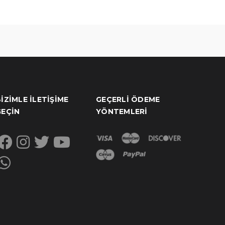
IZIMLE İLETIŞIME
GEÇERLI ÖDEME
GEÇIN
YÖNTEMLERI