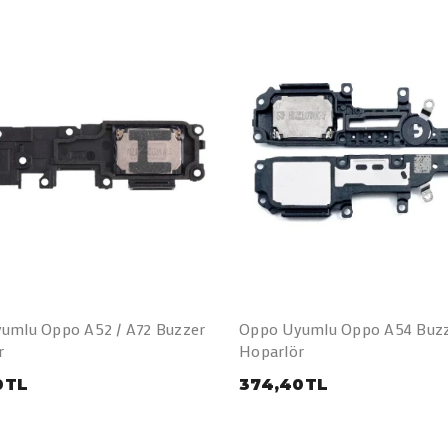
umlu Oppo A52 / A72 Buzzer
Oppo Uyumlu Oppo A54 Buz
r
Hoparlör
0TL
374,40TL