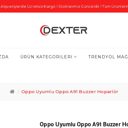
Alışverişlerde Ücretsiz Kargo l Stoklarımız Günceldir l Tüm Ürünlerim
ZDA
ÜRÜN KATEGORILERI
TRENDYOL MAĞ
Oppo Uyumlu Oppo A91 Buzzer Hoparlör
Oppo Uyumlu Oppo A91 Buzzer H