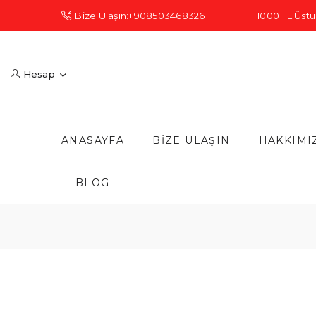
Bize Ulaşın:+908503468326
1000 TL Üstü 
Hesap
ANASAYFA
BIZE ULAŞIN
HAKKIMI
BLOG