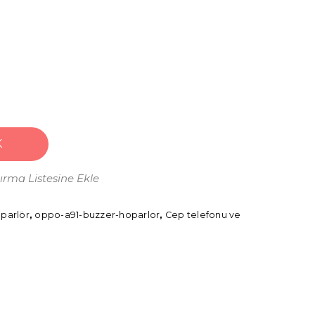
K
tırma Listesine Ekle
parlör
,
oppo-a91-buzzer-hoparlor
,
Cep telefonu ve