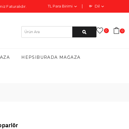
TL
Para Birimi
Dil
iz Faturalıdır.
0
0
AZA
HEPSIBURADA MAĞAZA
oparlör