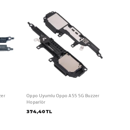
zer
Oppo Uyumlu Oppo A55 5G Buzzer
Oppo U
Hoparlör
Hoparlö
374,40TL
374,4