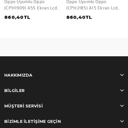
Oppo Uyumlu Oppo
Oppo Uyumlu Oppo
(CPH1909) A5S Ekran Lcd
(CPH2185) A15 Ekran Lcd
Dokunmatik Full Çıtalı (A
Dokunmatik Full Çıtalı (A
860,40TL
860,40TL
Kalite)
Kalite)
test
HAKKIMIZDA
BILGILER
MÜŞTERI SERVISI
BIZIMLE İLETIŞIME GEÇIN