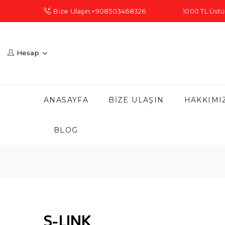
Bize Ulaşın:+908503468326
1000 TL Üstü 
Hesap
ANASAYFA
BIZE ULAŞIN
HAKKIMI
BLOG
S-LINK