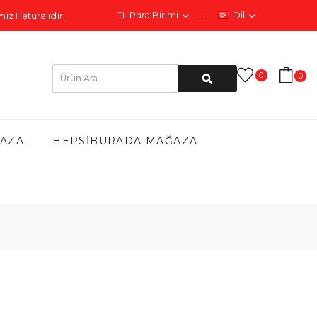
TL
Para Birimi
Dil
iz Faturalıdır.
0
0
AZA
HEPSIBURADA MAĞAZA