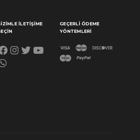
IZIMLE İLETIŞIME
GEÇERLI ÖDEME
GEÇIN
YÖNTEMLERI