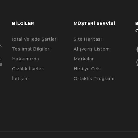
BILGILER
MÜŞTERI SERVISI
B
İptal Ve İade Şartları
Site Haritası
k
Teslimat Bilgileri
Alışveriş Listem
,
Hakkımızda
Markalar
a
Gizlilik İlkeleri
Hediye Çeki
İletişim
Ortaklık Programı