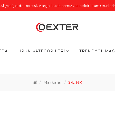
Alışverişlerde Ücretsiz Kargo l Stoklarımız Günceldir l Tüm Ürünlerim
ZDA
ÜRÜN KATEGORILERI
TRENDYOL MAĞ
Markalar
S-LINK