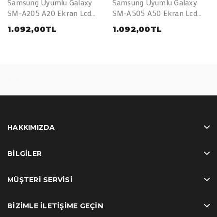
Samsung Uyumlu Galaxy
Samsung Uyumlu Galaxy
SM-A205 A20 Ekran Lcd
SM-A505 A50 Ekran Lcd
Dokunmatik Full Çıtalı TFT
Dokunmatik Full Çıtalı TFT
1.092,00TL
1.092,00TL
(AAA Kalite)
(AAA Kalite)
test
HAKKIMIZDA
BILGILER
MÜŞTERI SERVISI
BIZIMLE İLETIŞIME GEÇIN