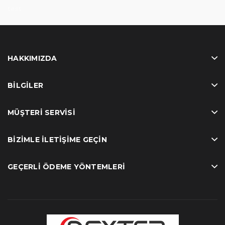
test
HAKKIMIZDA
BILGILER
MÜŞTERI SERVISI
BIZIMLE İLETIŞIME GEÇIN
GEÇERLI ÖDEME YÖNTEMLERI