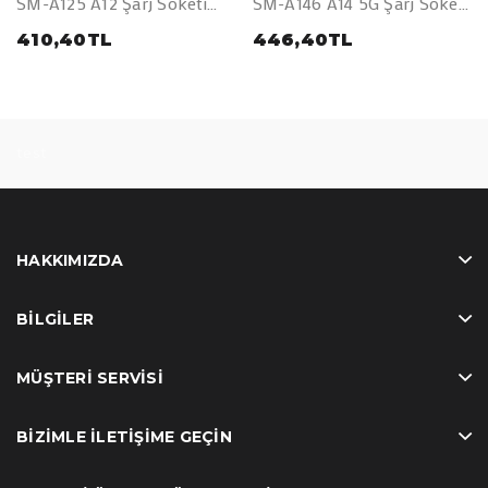
SM-A125 A12 Şarj Soketi
SM-A146 A14 5G Şarj Soketi
Mikrofon Bordu
Mikrofon Bordu
410,40TL
446,40TL
test
HAKKIMIZDA
BILGILER
MÜŞTERI SERVISI
BIZIMLE İLETIŞIME GEÇIN