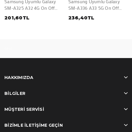
Samsung Uyumlu Galaxy
Samsung Uyumlu Galaxy
SM-A325 A32 4G On Off
SM-A336 A33 5G On Off
Açma Kapama Ve Yan Ses
Açma Kapama Ve Yan Ses
201,60TL
236,40TL
Filmi Flex
Filmi Flex
test
HAKKIMIZDA
BILGILER
MÜŞTERI SERVISI
BIZIMLE İLETIŞIME GEÇIN