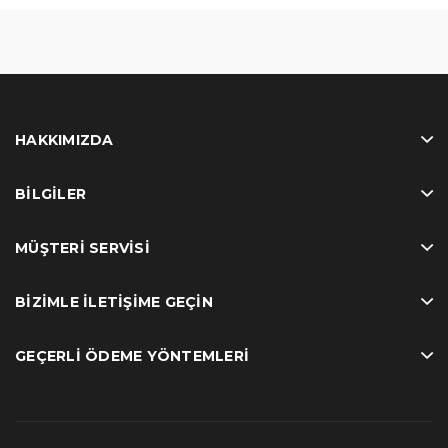
test
HAKKIMIZDA
BILGILER
MÜŞTERI SERVISI
BIZIMLE İLETIŞIME GEÇIN
GEÇERLI ÖDEME YÖNTEMLERI