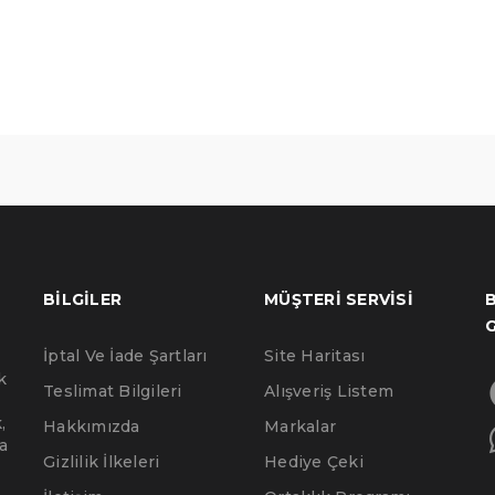
BILGILER
MÜŞTERI SERVISI
B
İptal Ve İade Şartları
Site Haritası
k
Teslimat Bilgileri
Alışveriş Listem
,
Hakkımızda
Markalar
a
Gizlilik İlkeleri
Hediye Çeki