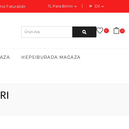
TL
Para Birimi
Dil
iz Faturalıdır.
0
0
AZA
HEPSIBURADA MAĞAZA
RI
ı