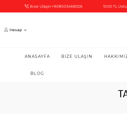
Bize Ulaşın:+908503468326
1000 TL Üstü 
Hesap
ANASAYFA
BIZE ULAŞIN
HAKKIMI
BLOG
T