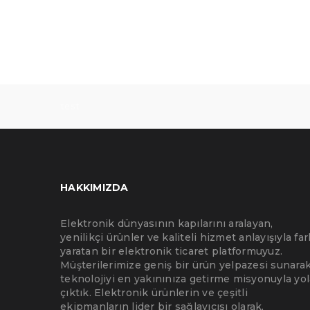
test
HAKKIMIZDA
Elektronik dünyasının kapılarını aralayan,
yenilikçi ürünler ve kaliteli hizmet anlayışıyla far
yaratan bir elektronik ticaret platformuyuz.
Müşterilerimize geniş bir ürün yelpazesi sunarak
teknolojiyi en yakınınıza getirme misyonuyla yol
çıktık. Elektronik ürünlerin ve çeşitli
ekipmanların lider bir sağlayıcısı olarak,