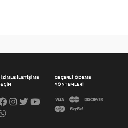
IZIMLE İLETIŞIME
GEÇERLI ÖDEME
GEÇIN
YÖNTEMLERI