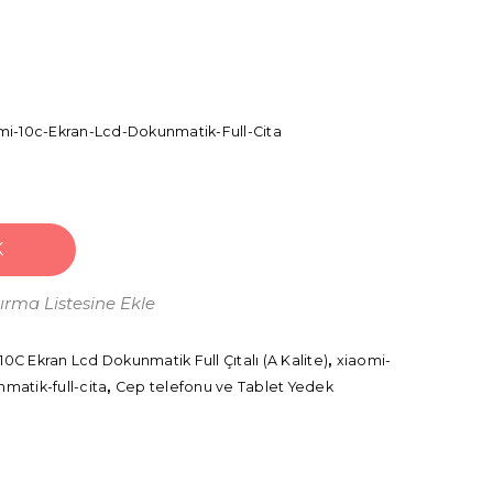
-10c-Ekran-Lcd-Dokunmatik-Full-Cita
K
tırma Listesine Ekle
 Ekran Lcd Dokunmatik Full Çıtalı (A Kalite)
,
xiaomi-
atik-full-cita
,
Cep telefonu ve Tablet Yedek