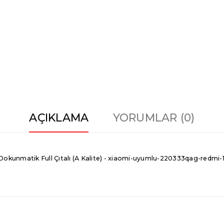
AÇIKLAMA
YORUMLAR (0)
unmatik Full Çıtalı (A Kalite) - xiaomi-uyumlu-220333qag-redmi-10