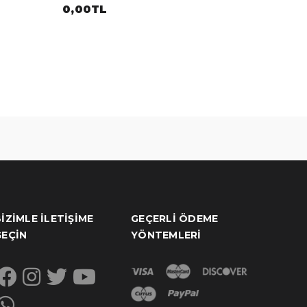
0,00TL
0,00T
IZIMLE İLETIŞIME
GEÇERLI ÖDEME
GEÇIN
YÖNTEMLERI