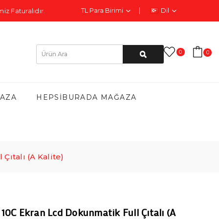
TL
Para Birimi
Dil
iz Faturalıdır.
0
0
AZA
HEPSIBURADA MAĞAZA
ıtalı (A Kalite)
0C Ekran Lcd Dokunmatik Full Çıtalı (A