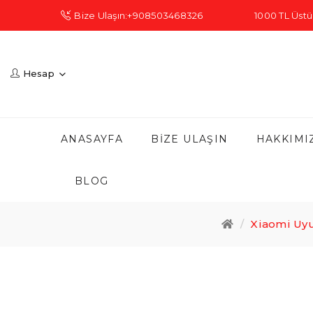
Bize Ulaşın:+908503468326
1000 TL Üstü 
Hesap
ANASAYFA
BIZE ULAŞIN
HAKKIMI
BLOG
Xiaomi Uyu