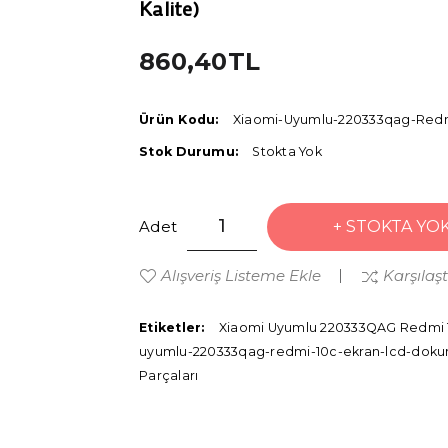
Kalite)
860,40TL
Ürün Kodu:
Xiaomi-Uyumlu-220333qag-Redmi
Stok Durumu:
Stokta Yok
Adet
STOKTA YO
Alışveriş Listeme Ekle
Karşılaş
Etiketler:
Xiaomi Uyumlu 220333QAG Redmi 10C
uyumlu-220333qag-redmi-10c-ekran-lcd-dokunm
Parçaları