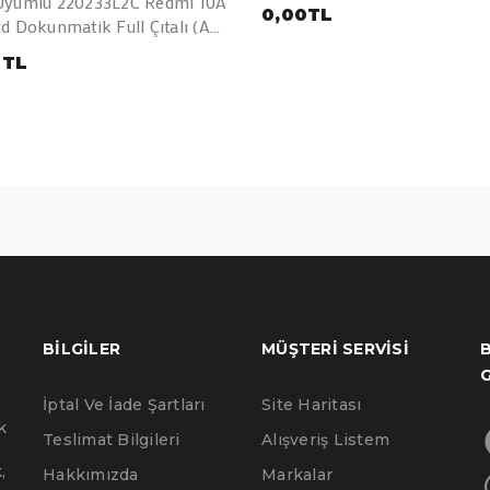
Uyumlu 220233L2C Redmi 10A
0,00TL
d Dokunmatik Full Çıtalı (A
0TL
BILGILER
MÜŞTERI SERVISI
B
İptal Ve İade Şartları
Site Haritası
k
Teslimat Bilgileri
Alışveriş Listem
,
Hakkımızda
Markalar