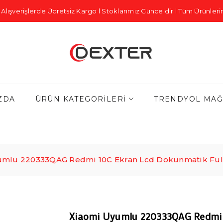
Alışverişlerde Ücretsiz Kargo l Stoklarımız Günceldir l Tüm Ürünlerim
ZDA
ÜRÜN KATEGORILERI
TRENDYOL MAĞ
mlu 220333QAG Redmi 10C Ekran Lcd Dokunmatik Full Ç
Xiaomi Uyumlu 220333QAG Redmi 1