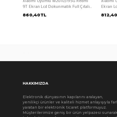
Xiaomi Uyumlu M2010J19SG Redmi
Xiaomi 
9T Ekran Lcd Dokunmatik Full Çıtalı
Ekran Lc
(A Kalite)
Kalite)
860,40TL
812,4
test
HAKKIMIZDA
Elektronik dünyasının kapılarını aralayan,
yenilikçi ürünler ve kaliteli hizmet anlayışıyla far
yaratan bir elektronik ticaret platformuyuz.
Müşterilerimize geniş bir ürün yelpazesi sunarak