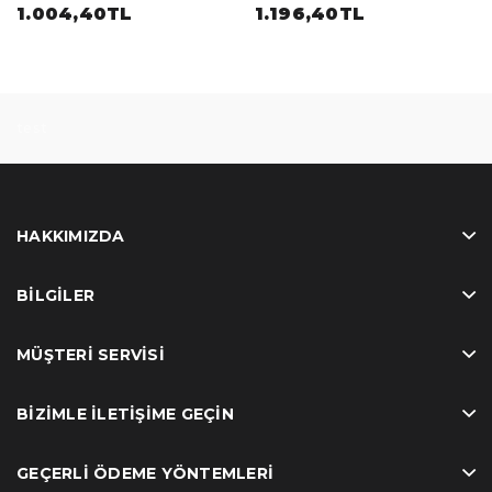
INCELL
Full INCELL
1.004,40TL
1.196,40TL
test
HAKKIMIZDA
BILGILER
MÜŞTERI SERVISI
BIZIMLE İLETIŞIME GEÇIN
GEÇERLI ÖDEME YÖNTEMLERI