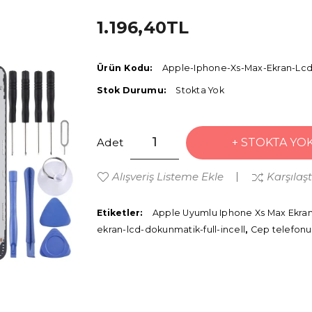
1.196,40TL
Ürün Kodu:
Apple-Iphone-Xs-Max-Ekran-Lcd-
Stok Durumu:
Stokta Yok
Adet
STOKTA YO
Alışveriş Listeme Ekle
Karşılaş
Etiketler:
Apple Uyumlu Iphone Xs Max Ekran
ekran-lcd-dokunmatik-full-incell
,
Cep telefonu