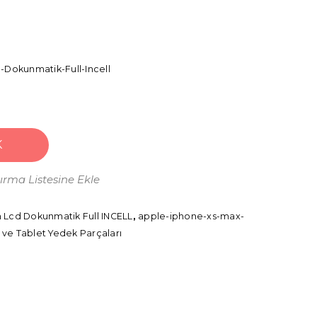
Dokunmatik-Full-Incell
K
tırma Listesine Ekle
 Lcd Dokunmatik Full INCELL
,
apple-iphone-xs-max-
 ve Tablet Yedek Parçaları