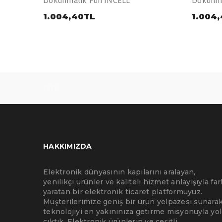
1.004,40TL
1.004
test
HAKKIMIZDA
Elektronik dünyasının kapılarını aralayan,
yenilikçi ürünler ve kaliteli hizmet anlayışıyla far
yaratan bir elektronik ticaret platformuyuz.
Müşterilerimize geniş bir ürün yelpazesi sunarak
teknolojiyi en yakınınıza getirme misyonuyla yol
çıktık. Elektronik ürünlerin ve çeşitli