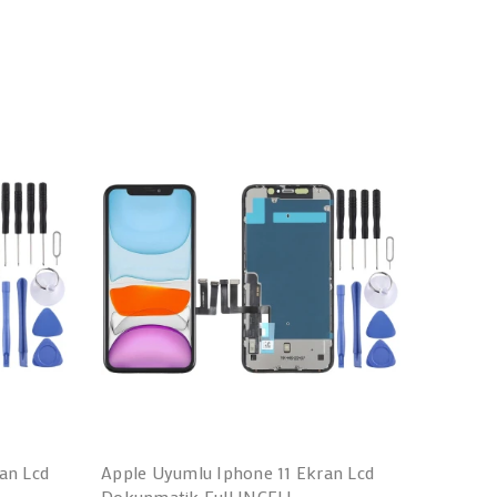
an Lcd
Apple Uyumlu Iphone 11 Ekran Lcd
Apple U
Dokunmatik Full INCELL
Lcd Dok