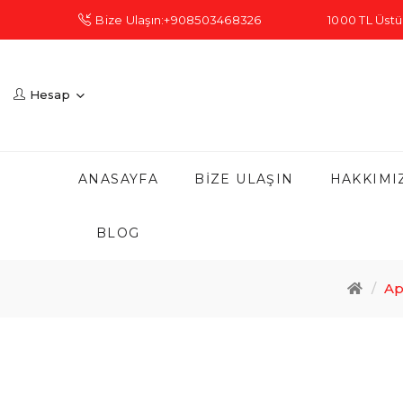
Bize Ulaşın:+908503468326
1000 TL Üstü 
Hesap
ANASAYFA
BIZE ULAŞIN
HAKKIMI
BLOG
Ap