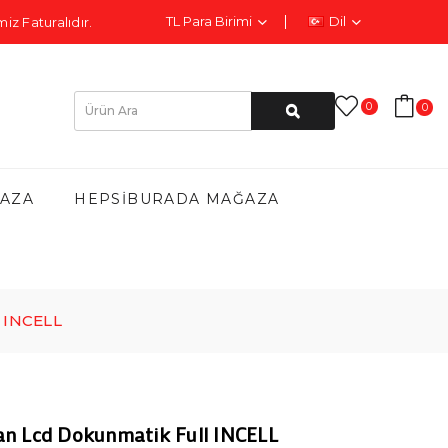
TL
Para Birimi
Dil
iz Faturalıdır.
0
0
AZA
HEPSIBURADA MAĞAZA
 INCELL
n Lcd Dokunmatik Full INCELL