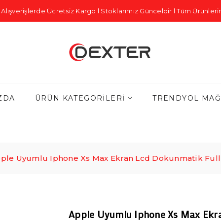
Alışverişlerde Ücretsiz Kargo l Stoklarımız Günceldir l Tüm Ürünlerim
ZDA
ÜRÜN KATEGORILERI
TRENDYOL MAĞ
ple Uyumlu Iphone Xs Max Ekran Lcd Dokunmatik Full
Apple Uyumlu Iphone Xs Max Ekra