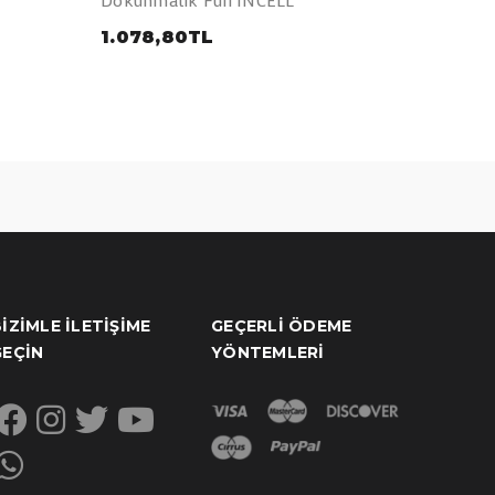
1.078,80TL
1.460
IZIMLE İLETIŞIME
GEÇERLI ÖDEME
GEÇIN
YÖNTEMLERI