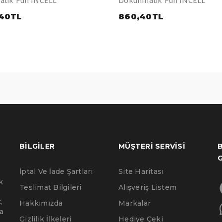
,40TL
860,40TL
BILGILER
MÜŞTERI SERVISI
B
İptal Ve İade Şartları
Site Haritası
k
Teslimat Bilgileri
Alışveriş Listem
,
Hakkımızda
Markalar
a
Gizlilik İlkeleri
Hediye Çeki