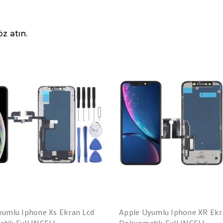
z atın.
yumlu Iphone Xs Ekran Lcd
Apple Uyumlu Iphone XR Ekr
tik Full INCELL
Dokunmatik Full INCELL