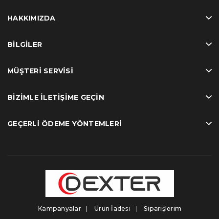
HAKKIMIZDA
BILGILER
MÜŞTERI SERVISI
BIZIMLE İLETIŞIME GEÇIN
GEÇERLI ÖDEME YÖNTEMLERI
Kampanyalar
Ürün İadesi
Siparişlerim