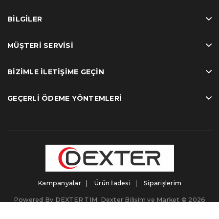
BILGILER
MÜŞTERI SERVISI
BIZIMLE İLETIŞIME GEÇIN
GEÇERLI ÖDEME YÖNTEMLERI
Kampanyalar
Ürün İadesi
Siparişlerim
Powered By
DEXTER TIM
. Dexter Bilişim ve Market © 2026