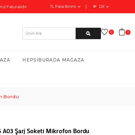
TL
Para Birimi
Dil
iz Faturalıdır.
0
0
AZA
HEPSIBURADA MAĞAZA
on Bordu
A03 Şarj Soketi Mikrofon Bordu