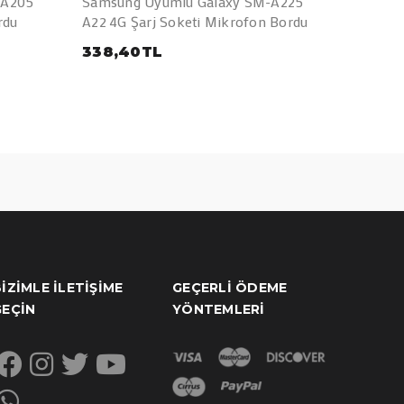
-A205
Samsung Uyumlu Galaxy SM-A225
Samsun
rdu
A22 4G Şarj Soketi Mikrofon Bordu
A23 Şar
338,40TL
338,4
IZIMLE İLETIŞIME
GEÇERLI ÖDEME
GEÇIN
YÖNTEMLERI