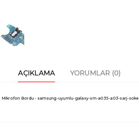
AÇIKLAMA
YORUMLAR (0)
 Mikrofon Bordu - samsung-uyumlu-galaxy-sm-a035-a03-sarj-soketi