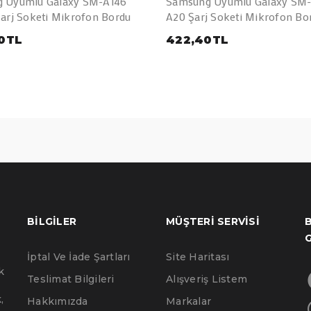
 Uyumlu Galaxy SM-A146
Samsung Uyumlu Galaxy SM
arj Soketi Mikrofon Bordu
A20 Şarj Soketi Mikrofon Bo
0TL
422,40TL
BILGILER
MÜŞTERI SERVISI
B
İptal Ve İade Şartları
Site Haritası
k
Teslimat Bilgileri
Alışveriş Listem
,
Hakkımızda
Markalar