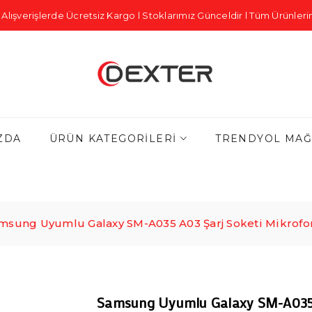
Alışverişlerde Ücretsiz Kargo l Stoklarımız Günceldir l Tüm Ürünlerim
ZDA
ÜRÜN KATEGORILERI
TRENDYOL MAĞ
msung Uyumlu Galaxy SM-A035 A03 Şarj Soketi Mikrof
Samsung Uyumlu Galaxy SM-A035 