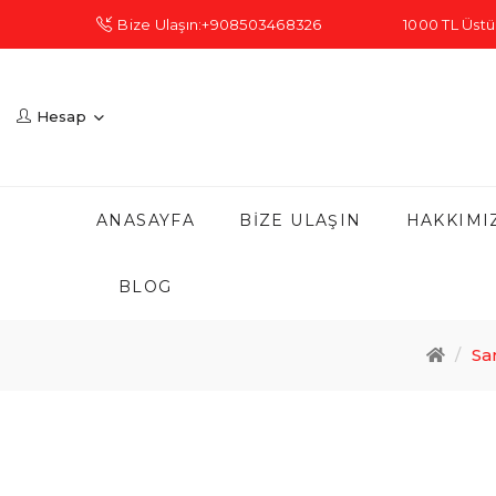
Bize Ulaşın:+908503468326
1000 TL Üstü 
Hesap
ANASAYFA
BIZE ULAŞIN
HAKKIMI
BLOG
Sa