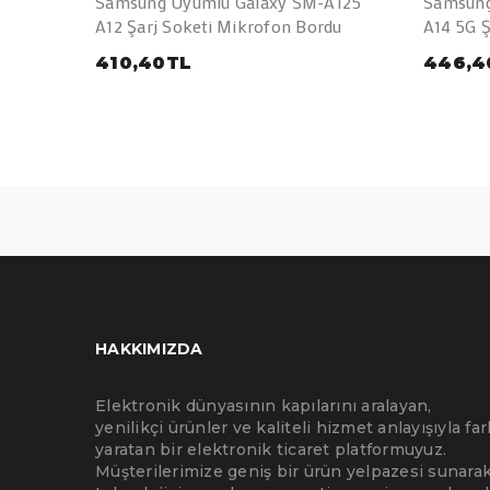
Samsung Uyumlu Galaxy SM-A125
Samsung
A12 Şarj Soketi Mikrofon Bordu
A14 5G Ş
410,40TL
446,4
test
HAKKIMIZDA
Elektronik dünyasının kapılarını aralayan,
yenilikçi ürünler ve kaliteli hizmet anlayışıyla far
yaratan bir elektronik ticaret platformuyuz.
Müşterilerimize geniş bir ürün yelpazesi sunarak