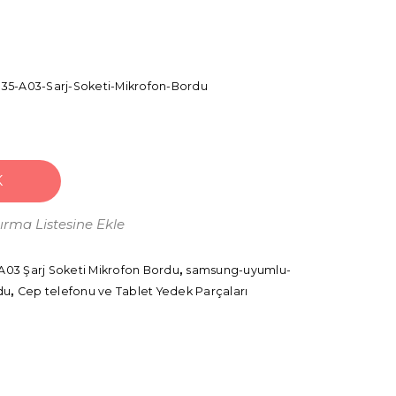
5-A03-Sarj-Soketi-Mikrofon-Bordu
K
tırma Listesine Ekle
03 Şarj Soketi Mikrofon Bordu
,
samsung-uyumlu-
du
,
Cep telefonu ve Tablet Yedek Parçaları