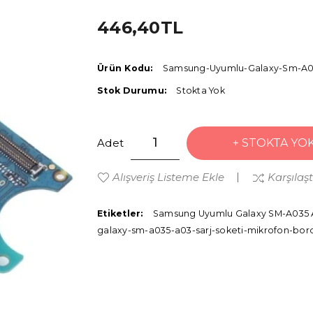
446,40TL
Ürün Kodu:
Samsung-Uyumlu-Galaxy-Sm-A03
Stok Durumu:
Stokta Yok
Adet
STOKTA YO
Alışveriş Listeme Ekle
Karşılaş
Etiketler:
Samsung Uyumlu Galaxy SM-A035 A
galaxy-sm-a035-a03-sarj-soketi-mikrofon-bor