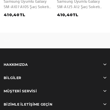
Samsung Uyumlu Galaxy
Samsung Uyumlu Galaxy
SM-A107 A10S Şarj Soketi
SM-A125 A12 Şarj Soketi
Mikrofon Bordu (M15)
Mikrofon Bordu
410,40TL
410,40TL
test
HAKKIMIZDA
BILGILER
MÜŞTERI SERVISI
BIZIMLE İLETIŞIME GEÇIN