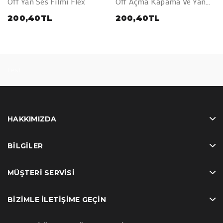
Off Yan Ses Filmi Flex
Off Açma Kapama Ve Yan
Ses Filmi Flex
200,40TL
200,40TL
test
HAKKIMIZDA
BILGILER
MÜŞTERI SERVISI
BIZIMLE İLETIŞIME GEÇIN