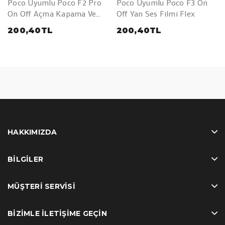
Poco Uyumlu Poco F2 Pro
Poco Uyumlu Poco F3 On
On Off Açma Kapama Ve
Off Yan Ses Filmi Flex
Yan Ses Filmi Flex
200,40TL
200,40TL
test
HAKKIMIZDA
BILGILER
MÜŞTERI SERVISI
BIZIMLE İLETIŞIME GEÇIN