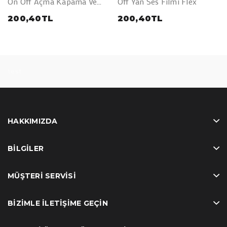
On Off Açma Kapama Ve
Off Yan Ses Filmi Flex
Yan Ses Filmi Flex
200,40TL
200,40TL
test
HAKKIMIZDA
BILGILER
MÜŞTERI SERVISI
BIZIMLE İLETIŞIME GEÇIN